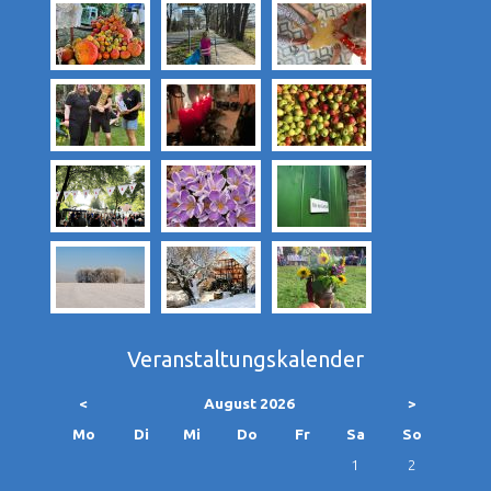
Veranstaltungskalender
<
August 2026
>
ntag
enstag
ttwoch
nnerstag
eitag
mstag
nntag
Mo
Di
Mi
Do
Fr
Sa
So
1
2