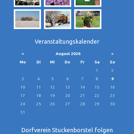
Veranstaltungskalender
<
August 2026
>
ntag
enstag
ttwoch
nnerstag
eitag
mstag
nntag
Mo
Di
Mi
Do
Fr
Sa
So
1
2
3
4
5
6
7
8
9
10
11
12
13
14
15
16
17
18
19
20
21
22
23
24
25
26
27
28
29
30
31
Dorfverein Stuckenborstel folgen