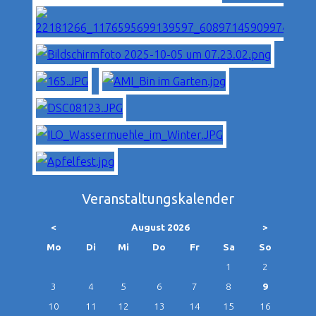
Veranstaltungskalender
<
August 2026
>
ntag
enstag
ttwoch
nnerstag
eitag
mstag
nntag
Mo
Di
Mi
Do
Fr
Sa
So
1
2
3
4
5
6
7
8
9
10
11
12
13
14
15
16