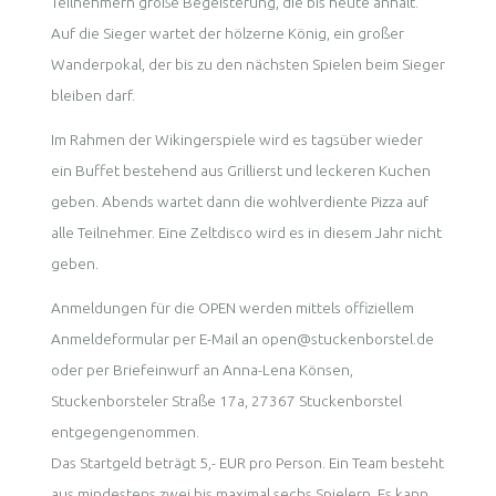
Teilnehmern große Begeisterung, die bis heute anhält.
Auf die Sieger wartet der hölzerne König, ein großer
Wanderpokal, der bis zu den nächsten Spielen beim Sieger
bleiben darf.
Im Rahmen der Wikingerspiele wird es tagsüber wieder
ein Buffet bestehend aus Grillierst und leckeren Kuchen
geben. Abends wartet dann die wohlverdiente Pizza auf
alle Teilnehmer. Eine Zeltdisco wird es in diesem Jahr nicht
geben.
Anmeldungen für die OPEN werden mittels offiziellem
Anmeldeformular per E-Mail an open@stuckenborstel.de
oder per Briefeinwurf an Anna-Lena Könsen,
Stuckenborsteler Straße 17a, 27367 Stuckenborstel
entgegengenommen.
Das Startgeld beträgt 5,- EUR pro Person. Ein Team besteht
aus mindestens zwei bis maximal sechs Spielern. Es kann