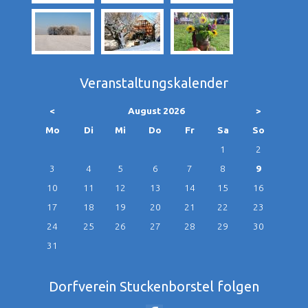
Veranstaltungskalender
<
August 2026
>
ntag
enstag
ttwoch
nnerstag
eitag
mstag
nntag
Mo
Di
Mi
Do
Fr
Sa
So
1
2
3
4
5
6
7
8
9
10
11
12
13
14
15
16
17
18
19
20
21
22
23
24
25
26
27
28
29
30
31
Dorfverein Stuckenborstel folgen